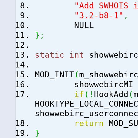
"Add SWHOIS 
"3.2-b8-1"
,
NULL
}
;
static
int
showwebirc
MOD_INIT
(
m_showwebir
showwebircM
if
(
!
HookAdd
(
HOOKTYPE_LOCAL_CONNE
showwebirc_userconne
return
MOD_SU
}