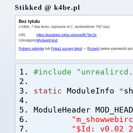
Stikked @ k4be.pl
Bez tytułu
z k4be, 7 lata temu, napisane w C, wyświetlone 782 razy.
URL
https://pastebin.k4be.pl/view/f679e1fc
Udostępnij
Wyświetl kod
Pobierz wklejkę
lub
Pokaż surowy tekst
—
Rozwiń
pełna szerokość prz
#include "unrealircd
static
ModuleInfo
*
s
ModuleHeader MOD_HEA
"m_showwebir
"$Id: v0.02 