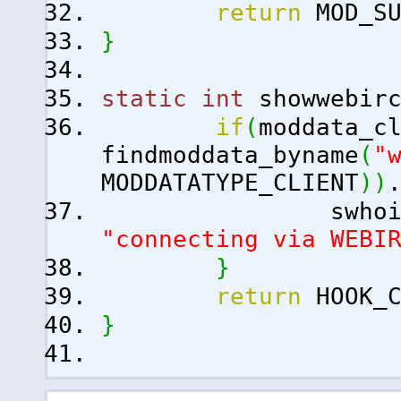
return
MOD_SU
}
static
int
showwebirc
if
(
moddata_c
findmoddata_byname
(
"
MODDATATYPE_CLIENT
)
)
swhois_a
"connecting via WEBI
}
return
HOOK_C
}