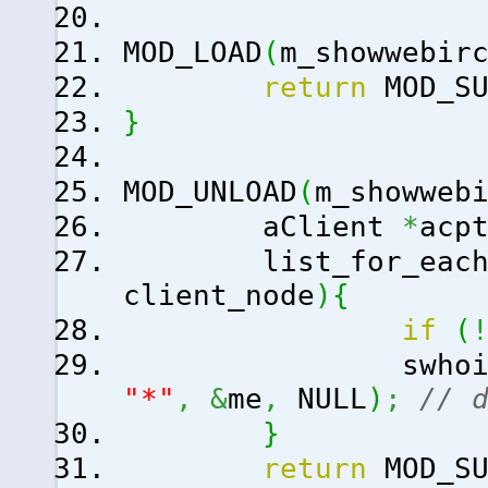
MOD_LOAD
(
m_showwebir
return
MOD_SU
}
MOD_UNLOAD
(
m_showweb
aClient
*
acp
list_for_each_
client_node
)
{
if
(
swhois_de
"*"
,
&
me
,
NULL
)
;
// 
}
return
MOD_SU