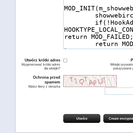
Utwórz krótki adres
P
Wygenerować krótki adres
Wklejki prywatn
dla wklejki?
pokazywane p
Ochrona przed
spamem
Wpisz litery z obrazka
Utwórz
Create encrypt