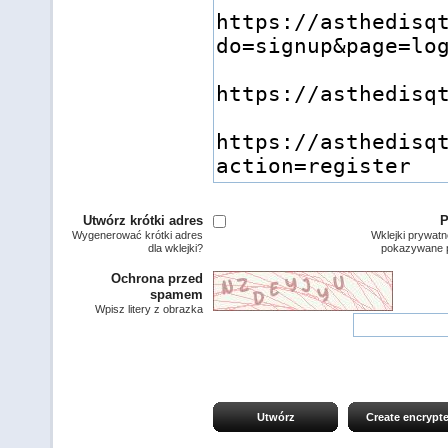
Utwórz krótki adres
P
Wygenerować krótki adres
Wklejki prywatn
dla wklejki?
pokazywane p
Ochrona przed
spamem
Wpisz litery z obrazka
Utwórz
Create encrypt