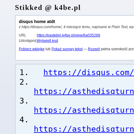
Stikked @ k4be.pl
disqus home atdt
z https://disqus.com/home/, 4 miesiące temu, napisane w Plain Text, wy
URL
https://pastebin.k4be.pl/view/6a035268
Udostępnij
Wyświetl kod
Pobierz wklejkę
lub
Pokaż surowy tekst
—
Rozwiń
pełna szerokość prz
https://disqus.com
https://asthedisqtur
https://asthedisqtur
https://asthedisqtur