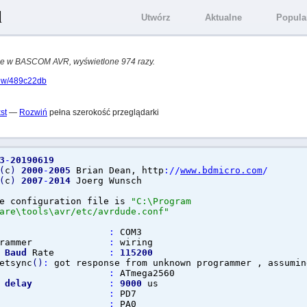
l
Utwórz
Aktualne
Popula
ane w BASCOM AVR, wyświetlone 974 razy.
view/489c22db
st
—
Rozwiń
pełna szerokość przeglądarki
3
-
20190619
(
c
)
2000
-
2005
Brian Dean, http
://
www.bdmicro.com
/
(
c
)
2007
-
2014
Joerg Wunsch
nfiguration file is
"C:\Program
are\tools\avr/etc/avrdude.conf"
:
COM3
rogrammer
:
wiring
g
Baud
Rate
:
115200
etsync
(
)
:
got response from unknown programmer , assumin
 Part
:
ATmega2560
e
delay
:
9000
us
GEL
:
PD7
S2
:
PA0