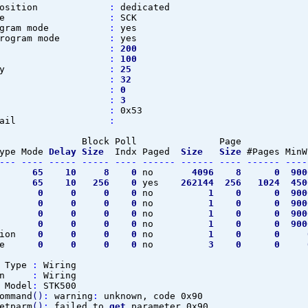
sposition
:
dedicated
 pulse
:
SCK
ogram mode
:
yes
rogram mode
:
yes
eout
:
200
Delay
:
100
eDelay
:
25
Loops
:
32
Delay
:
0
Index
:
3
Value
:
0x53
 Detail
:
k Poll Page P
e Mode
Delay
Size
Indx Paged
Size
Size
#Pages Min
---
----
-----
-----
----
------
------
----
------
----
om
65
10
8
0
no
4096
8
0
900
sh
65
10
256
0
yes
262144
256
1024
450
se
0
0
0
0
no
1
0
0
900
se
0
0
0
0
no
1
0
0
900
se
0
0
0
0
no
1
0
0
900
ck
0
0
0
0
no
1
0
0
900
ion
0
0
0
0
no
1
0
0
ure
0
0
0
0
no
3
0
0
Type
:
Wiring
ion
:
Wiring
odel
:
STK500
ommand
(
)
:
warning
:
unknown, code 0x90
etparm
(
)
:
failed to
get
parameter 0x90