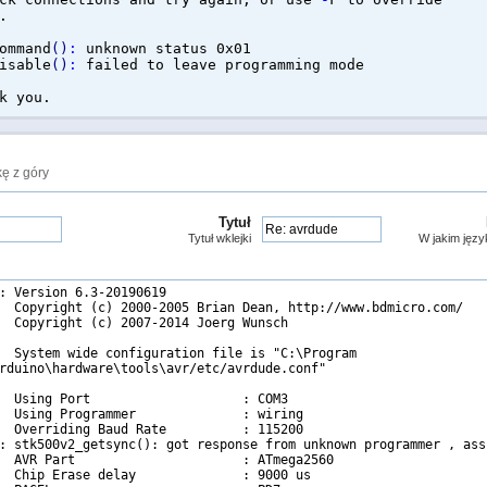
.
ommand
(
)
:
unknown status 0x01
isable
(
)
:
failed to leave programming mode
k you.
ę z góry
Tytuł
Tytuł wklejki
W jakim języ