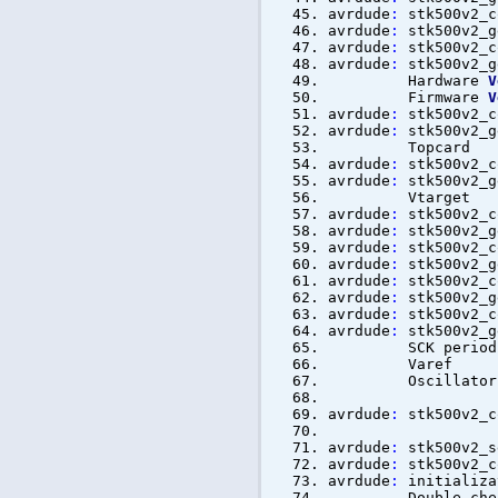
avrdude
:
stk500v2_c
avrdude
:
stk500v2_g
avrdude
:
stk500v2_c
avrdude
:
stk500v2_g
Hardware
V
Firmware
V
avrdude
:
stk500v2_c
avrdude
:
stk500v2_g
Topca
avrdude
:
stk500v2_c
avrdude
:
stk500v2_g
Vtarg
avrdude
:
stk500v2_c
avrdude
:
stk500v2_g
avrdude
:
stk500v2_c
avrdude
:
stk500v2_g
avrdude
:
stk500v2_c
avrdude
:
stk500v2_g
avrdude
:
stk500v2_c
avrdude
:
stk500v2_g
SCK per
Var
Oscilla
avrdude
:
stk500v2_c
avrdude
:
stk500v2_s
avrdude
:
stk500v2_c
avrdude
:
initializa
Double check co