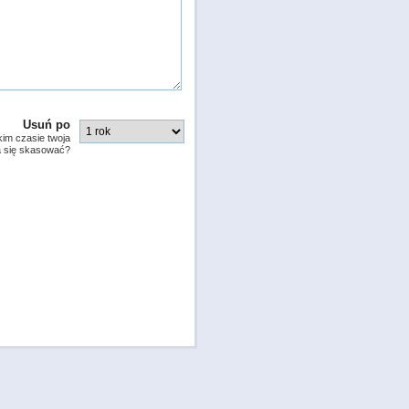
Usuń po
kim czasie twoja
a się skasować?