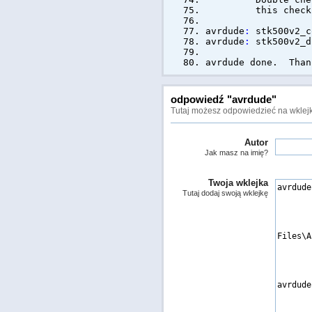
this check
avrdude
:
stk500v2_c
avrdude
:
stk500v2_d
avrdude done. Than
odpowiedź "avrdude"
Tutaj możesz odpowiedzieć na wklejk
Autor
Jak masz na imię?
Twoja wklejka
Tutaj dodaj swoją wklejkę