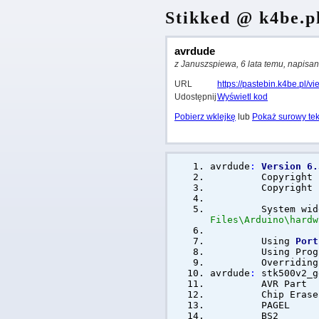
Stikked @ k4be.p
avrdude
z Januszspiewa, 6 lata temu, napis
URL
https://pastebin.k4be.pl/
Udostępnij
Wyświetl kod
Pobierz wklejkę
lub
Pokaż surowy tek
avrdude
:
Version
6.
Copyright
Copyright
System wide co
Files\Arduino\hardw
Using
Port
Using P
Overridin
avrdude
:
stk500v2_g
AVR
Chip Eras
PA
B