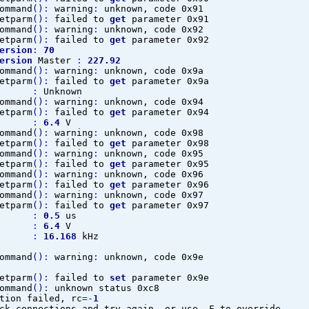
ommand
(
)
:
warning
:
unknown, code 0x91
etparm
(
)
:
failed to
get
parameter 0x91
ommand
(
)
:
warning
:
unknown, code 0x92
etparm
(
)
:
failed to
get
parameter 0x92
ersion
:
70
ersion
Master
:
227.92
ommand
(
)
:
warning
:
unknown, code 0x9a
etparm
(
)
:
failed to
get
parameter 0x9a
rd
:
Unknown
ommand
(
)
:
warning
:
unknown, code 0x94
etparm
(
)
:
failed to
get
parameter 0x94
et
:
6.4
V
ommand
(
)
:
warning
:
unknown, code 0x98
etparm
(
)
:
failed to
get
parameter 0x98
ommand
(
)
:
warning
:
unknown, code 0x95
etparm
(
)
:
failed to
get
parameter 0x95
ommand
(
)
:
warning
:
unknown, code 0x96
etparm
(
)
:
failed to
get
parameter 0x96
ommand
(
)
:
warning
:
unknown, code 0x97
etparm
(
)
:
failed to
get
parameter 0x97
iod
:
0.5
us
ef
:
6.4
V
tor
:
16.168
kHz
ommand
(
)
:
warning
:
unknown, code 0x9e
etparm
(
)
:
failed to
set
parameter 0x9e
ommand
(
)
:
unknown status 0xc8
tion failed, rc
=-
1
nnections and try again, or use
-
F to override