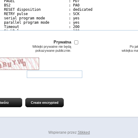
Prywatna
Wklejki prywatne nie będą
Po ja
pokazywane publicznie.
wklejka m
twórz
Create encrypted
Wspierane przez
Stikked