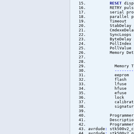
RESET
di
RETRY
serial pr
parallel p
Tim
Stab
Cmdex
Sync
Byte
Poll
Poll
Memory
Bloc
Memory Typ
--------
eepr
fla
lfu
hfu
efu
lo
calibrat
signat
Programmer 
Descript
Programmer M
avrdude
:
stk500v2_c
avrdude
:
stk500v2_g