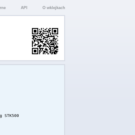
rne
API
O wklejkach
g STK500