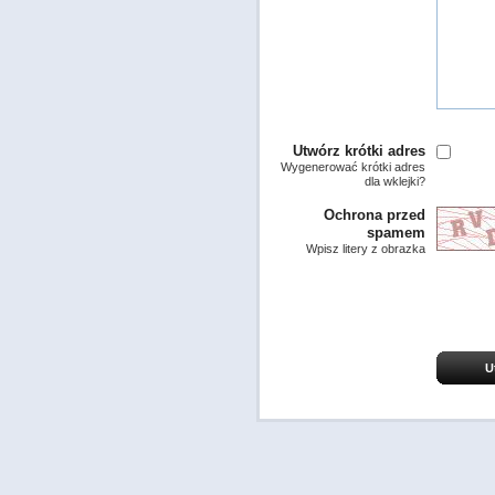
Utwórz krótki adres
Wygenerować krótki adres
dla wklejki?
Ochrona przed
spamem
Wpisz litery z obrazka
U